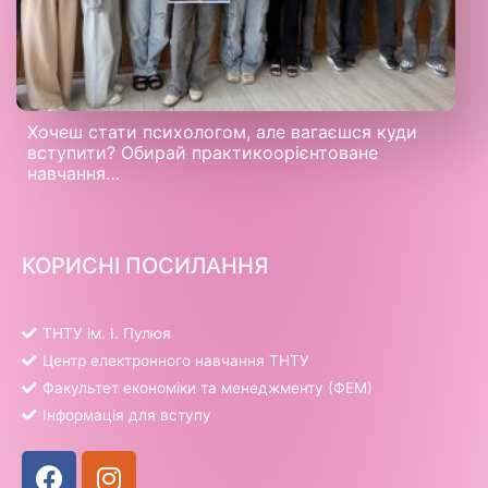
Хочеш стати психологом, але вагаєшся куди
вступити? Обирай практикоорієнтоване
навчання…
КОРИСНІ ПОСИЛАННЯ
ТНТУ ім. І. Пулюя
Центр електронного навчання ТНТУ
Факультет економіки та менеджменту (ФЕМ)
Інформація для вступу