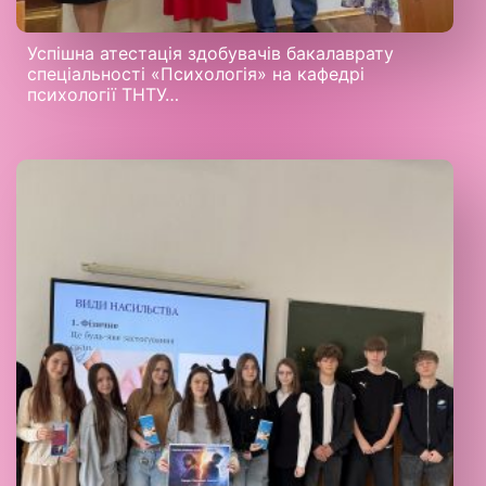
Успішна атестація здобувачів бакалаврату
спеціальності «Психологія» на кафедрі
психології ТНТУ…