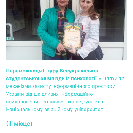
Переможниця ІІ туру Всеукраїнської
студентської олімпіади із психології
«Шляхи та
механізми захисту інформаційного простору
України від шкідливих інформаційно-
психологічних впливів», яка відбулася в
Національному авіаційному університеті
(III місце)