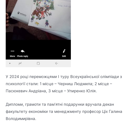
У 2024 році переможцями І туру Всеукраїнської олімпіади з
психології стали: 1 місце – Черниш Людмила; 2 місце –
Пасюкевич Андріана, 3 місце – Упиренко Юлія.
Дипломи, грамоти та пам’ятні подарунки вручала декан
факультету економіки та менеджменту професор Ціх Галина
Володимирівна.