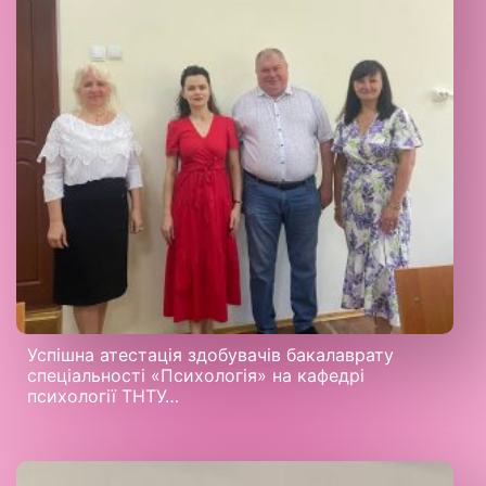
Успішна атестація здобувачів бакалаврату
спеціальності «Психологія» на кафедрі
психології ТНТУ…