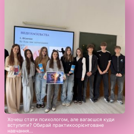
Хочеш стати психологом, але вагаєшся куди
вступити? Обирай практикоорієнтоване
навчання…