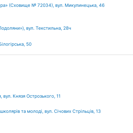
ра» (Сховище № 72034), вул. Микулинецька, 46
Подоляни»), вул. Текстильна, 28ч
Білогірська, 50
 вул. Князя Острозького, 11
олярів та молоді, вул. Січових Стрільців, 13