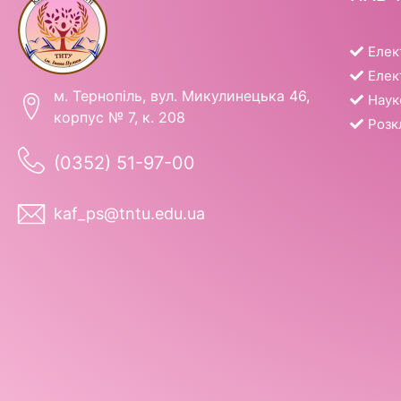
Елек
Елек
м. Тернопіль, вул. Микулинецька 46,
Наук
корпус № 7, к. 208
Розк
(0352) 51-97-00
kaf_ps@tntu.edu.ua