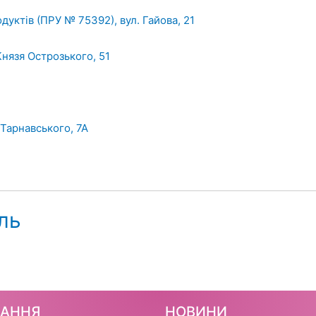
дуктів (ПРУ № 75392), вул. Гайова, 21
Князя Острозького, 51
 Тарнавського, 7А
іль
ЧАННЯ
НОВИНИ