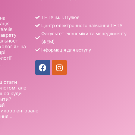
ТНТУ ім. І. Пулюя
шна
ація
Центр електронного навчання ТНТУ
вачів
Факультет економіки та менеджменту
лаврату
альності
(ФЕМ)
ологія» на
Інформація для вступу
дрі
логії
…
ш стати
ологом, але
єшся куди
пити?
ай
тикоорієнтоване
ання…