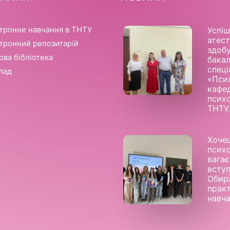
тронне навчання в ТНТУ
Успі
атест
тронний репозитарій
здобу
ова бібліотека
бака
спеці
лад
«Псих
кафе
психо
ТНТУ
Хоче
псих
вага
всту
Обир
прак
навч