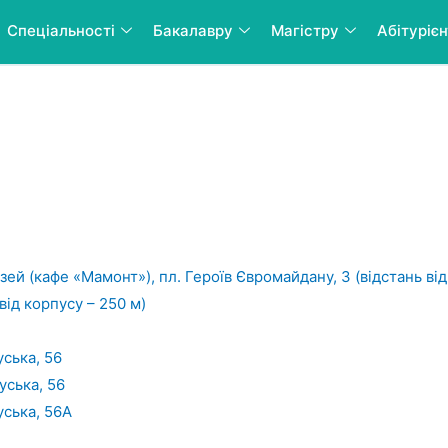
Спеціальності
Бакалавру
Магістру
Абітуріє
й (кафе «Мамонт»), пл. Героїв Євромайдану, 3 (відстань від
від корпусу – 250 м)
уська, 56
уська, 56
уська, 56А