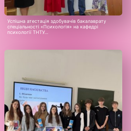
Успішна атестація здобувачів бакалаврату
спеціальності «Психологія» на кафедрі
психології ТНТУ…