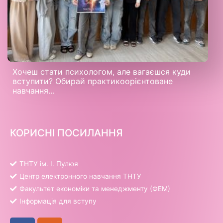
Хочеш стати психологом, але вагаєшся куди
вступити? Обирай практикоорієнтоване
навчання…
КОРИСНІ ПОСИЛАННЯ
ТНТУ ім. І. Пулюя
Центр електронного навчання ТНТУ
Факультет економіки та менеджменту (ФЕМ)
Інформація для вступу