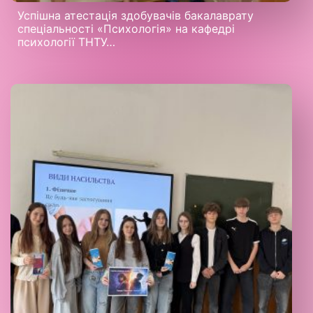
Успішна атестація здобувачів бакалаврату
спеціальності «Психологія» на кафедрі
психології ТНТУ…