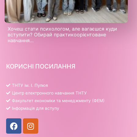
Хочеш стати психологом, але вагаєшся куди
вступити? Обирай практикоорієнтоване
навчання…
КОРИСНІ ПОСИЛАННЯ
ТНТУ ім. І. Пулюя
Центр електронного навчання ТНТУ
Факультет економіки та менеджменту (ФЕМ)
Інформація для вступу