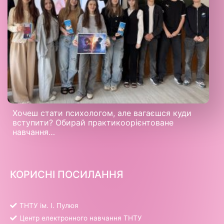
Хочеш стати психологом, але вагаєшся куди
вступити? Обирай практикоорієнтоване
навчання…
КОРИСНІ ПОСИЛАННЯ
ТНТУ ім. І. Пулюя
Центр електронного навчання ТНТУ