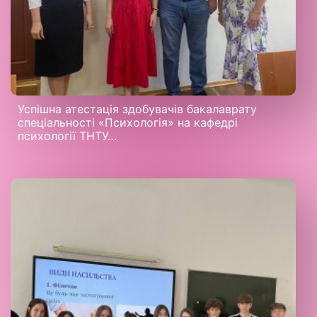
Успішна атестація здобувачів бакалаврату
спеціальності «Психологія» на кафедрі
психології ТНТУ…