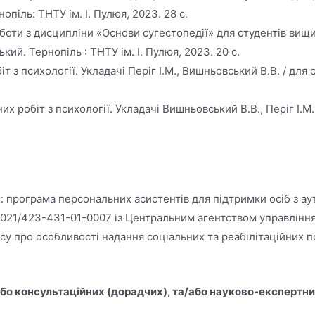
піль: ТНТУ ім. І. Пулюя, 2023. 28 с.
оти з дисципліни «Основи сугестопедії» для студентів вищи
кий. Тернопіль : ТНТУ ім. І. Пулюя, 2023. 20 с.
 з психології. Укладачі Періг І.М., Вишньовський В.В. / для
 робіт з психології. Укладачі Вишньовський В.В., Періг І.М.
: програма персональних асистентів для підтримки осіб з 
/2021/423-431-01-0007 із Центральним агентством управління
урсу про особливості надання соціальних та реабілітаційних 
бо консультаційних (дорадчих), та/або науково-експертних