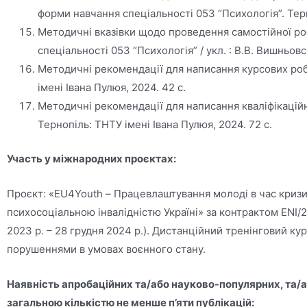
форми навчання спеціальності 053 “Психологія”. Терно
Методичні вказівки щодо проведення самостійної роб
спеціальності 053 “Психологія” / укл. : В.В. Вишньовсь
Методичні рекомендації для написання курсових робіт
імені Івана Пулюя, 2024. 42 с.
Методичні рекомендації для написання кваліфікаційних
Тернопіль: ТНТУ імені Івана Пулюя, 2024. 72 с.
Участь у міжнародних проєктах:
Проєкт: «EU4Youth – Працевлаштування молоді в час кризи
психосоціальною інвалідністю Україні» за контрактом ENI
2023 р. – 28 грудня 2024 р.). Дистанційний тренінговий к
порушеннями в умовах воєнного стану.
Наявність апробаційних та/або науково-популярних, та/а
загальною кількістю не менше п’яти публікацій: