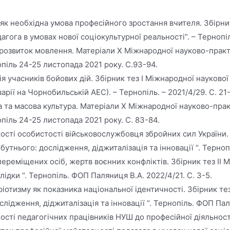
 як необхідна умова професійного зростання вчителя. Збірни
гога в умовах нової соціокультурної реальності”. – Тернопіль
орозвиток мовлення. Матеріали X Міжнародної науково-практ
ь 24-25 листопада 2021 року. С.93-94.
 учасників бойових дій. Збірник тез I Міжнародної наукової
арії на Чорнобильській АЕС). – Тернопіль. – 2021/4/29. С. 21
на та масова культура. Матеріали X Міжнародної науково-пра
ь 24-25 листопада 2021 року. С. 83-84.
кості особистості військовослужбовця збройних сил України.
утнього: дослідження, діджиталізація та інновації “. Терноп
реміщених осіб, жертв воєнних конфліктів. Збірник тез ІІ М
лідки “. Тернопіль. ФОП Паляниця В.А. 2022/4/21. С. 3-5.
іотизму як показника національної ідентичності. Збірник т
лідження, діджиталізація та інновації “. Тернопіль. ФОП Паля
сті педагогічних працівників НУШ до професійної діяльності