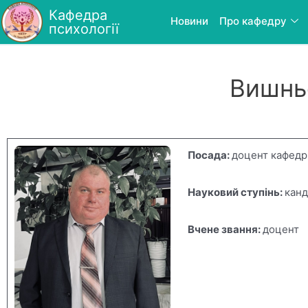
Кафедра
Новини
Про кафедру
психології
Вишнь
Посада:
доцент кафедр
Науковий ступінь:
канд
Вчене звання:
доцент