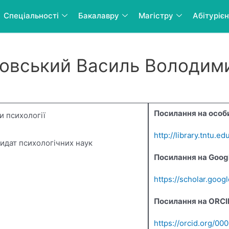
Спеціальності
Бакалавру
Магістру
Абітуріє
овський Василь Володим
Посилання на особи
и психології
http://library.tntu.
идат психологічних наук
Посилання на Googl
https://scholar.go
Посилання на ORCI
https://orcid.org/0