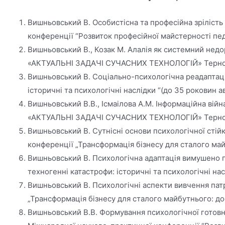
Вишньовський В. Особистісна та професійна зрілість
конференції “Розвиток професійної майстерності педа
Вишньовський В., Козак М. Алалія як системний нед
«АКТУАЛЬНІ ЗАДАЧІ СУЧАСНИХ ТЕХНОЛОГІЙ» Тернопіл
Вишньовський В. Соціально-психологічна реадаптація
історичні та психологічні наслідки “(до 35 роковин ав
Вишньовський В.В., Ісмаілова А.М. Інформаційна вій
«АКТУАЛЬНІ ЗАДАЧІ СУЧАСНИХ ТЕХНОЛОГІЙ» Тернопіл
Вишньовський В. Сутнісні основи психологічної стій
конференції „Трансформація бізнесу для сталого майб
Вишньовський В. Психологічна адаптація вимушено пе
техногенні катастрофи: історичні та психологічні нас
Вишньовський В. Психологічні аспекти вивчення патр
„Трансформація бізнесу для сталого майбутнього: дос
Вишньовський В.В. Формування психологічної готовно