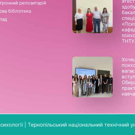
атест
тронний репозитарій
здобу
ова бібліотека
бака
спеці
лад
«Псих
кафе
психо
ТНТУ
Хоче
псих
вага
всту
Обир
прак
навч
сихології |
Тернопільський національний технічний ун