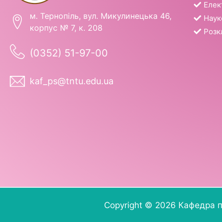
Елек
м. Тернопіль, вул. Микулинецька 46,
Наук
корпус № 7, к. 208
Розк
(0352) 51-97-00
kaf_ps@tntu.edu.ua
Copyright © 2026 Кафедра п