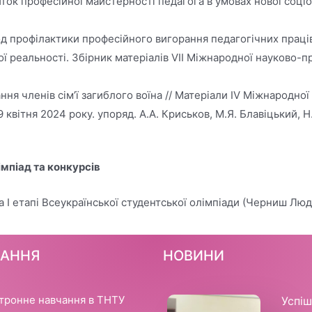
к професійної майстерності педагога в умовах нової соціоку
д профілактики професійного вигорання педагогічних праців
ї реальності. Збірник матеріалів VII Міжнародної науково-п
ня членів сім’ї загиблого воїна // Матеріали IV Міжнародної
9 квітня 2024 року. упоряд. А.А. Криськов, М.Я. Блавіцький, Н
мпіад та конкурсів
 I етапі Всеукраїнської студентської олімпіади (Черниш Люд
ЧАННЯ
НОВИНИ
тронне навчання в ТНТУ
Успі