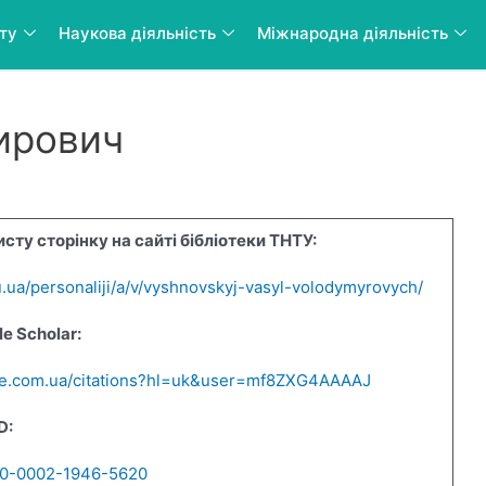
нту
Наукова діяльність
Міжнародна діяльність
Це цікаво
ирович
сту сторінку на сайті бібліотеки ТНТУ:
edu.ua/personaliji/a/v/vyshnovskyj-vasyl-volodymyrovych/
e Scholar:
ogle.com.ua/citations?hl=uk&user=mf8ZXG4AAAAJ
D:
000-0002-1946-5620