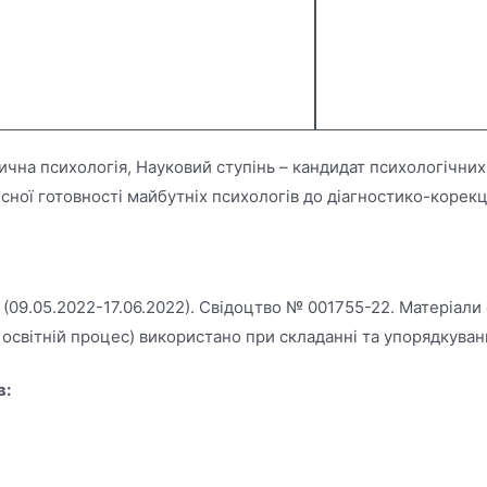
ична психологія, Науковий ступінь – кандидат психологічних н
сної готовності майбутніх психологів до діагностико-корекці
(09.05.2022-17.06.2022). Свідоцтво № 001755-22. Матеріали
освітній процес) використано при складанні та упорядкуван
в: