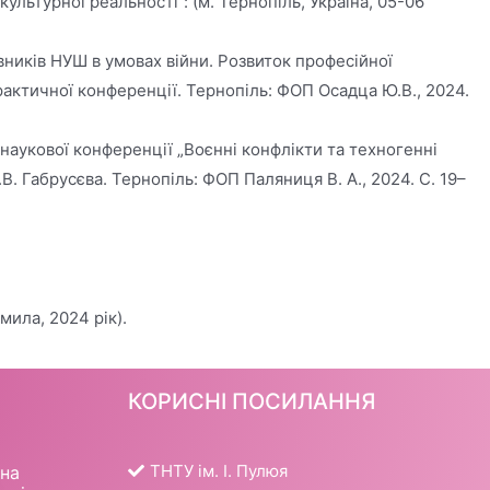
льтурної реальності”: (м. Тернопіль, Україна, 05-06
ників НУШ в умовах війни. Розвиток професійної
рактичної конференції. Тернопіль: ФОП Осадца Ю.В., 2024.
 наукової конференції „Воєнні конфлікти та техногенні
.В. Габрусєва. Тернопіль: ФОП Паляниця В. А., 2024. С. 19–
мила, 2024 рік).
КОРИСНІ ПОСИЛАННЯ
ТНТУ ім. І. Пулюя
шна