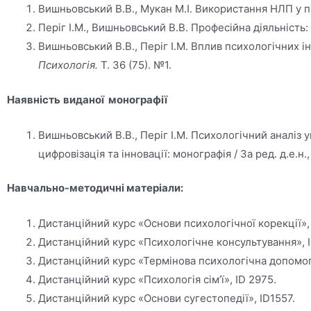
Вишньовський В.В., Мукан М.І. Використання НЛП у пс
Періг І.М., Вишньовський В.В. Професійна діяльність
Вишньовський В.В., Періг І.М. Вплив психологічних і
Психологія.
Т. 36 (75). №1.
Наявність
виданої
монографії
Вишньовський В.В., Періг І.М. Психологічний аналіз
цифровізація та інновації: монографія / За ред. д.е.н
Навчально-методичні матеріали:
Дистанційний курс «Основи психологічної корекції», 
Дистанційний курс «Психологічне консультування», I
Дистанційний курс «Термінова психологічна допомога
Дистанційний курс «Психологія сім’ї», ID 2975.
Дистанційний курс «Основи сугестопедії», ID1557.