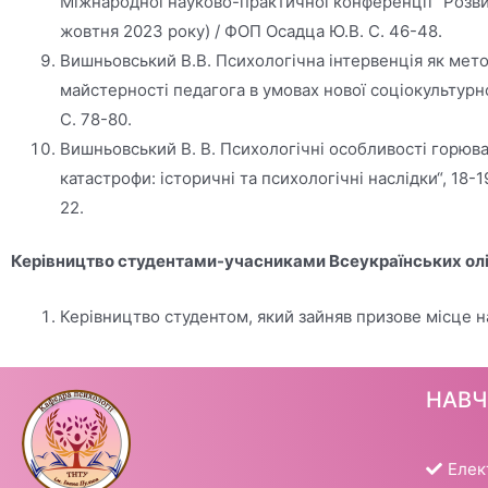
Міжнародної науково-практичної конференції “Розвито
жовтня 2023 року) / ФОП Осадца Ю.В. С. 46-48.
Вишньовський В.В. Психологічна інтервенція як мето
майстерності педагога в умовах нової соціокультурно
C. 78-80.
Вишньовський В. В. Психологічні особливості горюван
катастрофи: історичні та психологічні наслідки“, 18-1
22.
Керівництво студентами-учасниками Всеукраїнських олі
Керівництво студентом, який зайняв призове місце на
НАВ
Елек