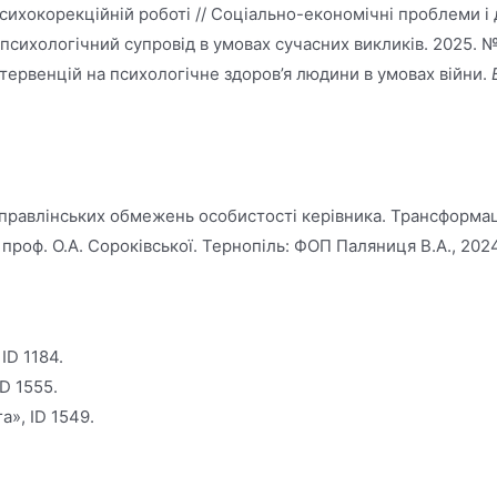
ихокорекційній роботі // Соціально-економічні проблеми і де
: психологічний супровід в умовах сучасних викликів. 2025. 
нтервенцій на психологічне здоров’я людини в умовах війни.
 управлінських обмежень особистості керівника. Трансформац
., проф. О.А. Сороківської. Тернопіль: ФОП Паляниця В.А., 2024
ID 1184.
D 1555.
», ID 1549.