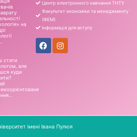
ація
Центр електронного навчання ТНТУ
вачів
Факультет економіки та менеджменту
лаврату
альності
(ФЕМ)
ологія» на
Інформація для вступу
дрі
логії
…
ш стати
ологом, але
єшся куди
пити?
ай
тикоорієнтоване
ання…
іверситет імені Івана Пулюя