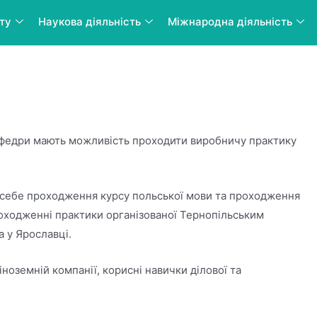
нту
Наукова діяльність
Міжнародна діяльність
Це цікаво
кафедри мають можливість проходити виробничу практику
 себе проходження курсу польської мови та проходження
оходженні практики організованої Тернопільським
a у Ярославці.
ноземній компанії, корисні навички ділової та