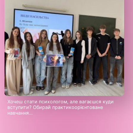
Хочеш стати психологом, але вагаєшся куди
вступити? Обирай практикоорієнтоване
навчання…