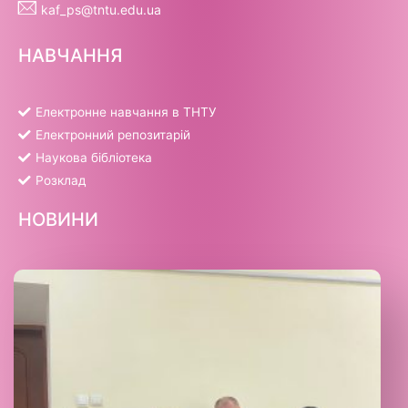
kaf_ps@tntu.edu.ua
НАВЧАННЯ
Електронне навчання в ТНТУ
Електронний репозитарій
Наукова бібліотека
Розклад
НОВИНИ