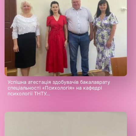
Успішна атестація здобувачів бакалаврату
спеціальності «Психологія» на кафедрі
психології ТНТУ…