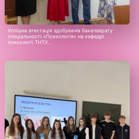
Успішна атестація здобувачів бакалаврату
спеціальності «Психологія» на кафедрі
психології ТНТУ…