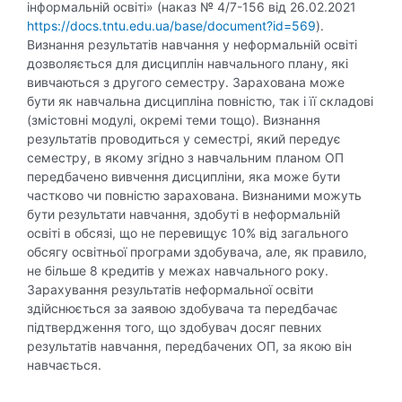
інформальній освіті» (наказ № 4/7-156 від 26.02.2021
https://docs.tntu.edu.ua/base/document?id=569
).
Визнання результатів навчання у неформальній освіті
дозволяється для дисциплін навчального плану, які
вивчаються з другого семестру. Зарахована може
бути як навчальна дисципліна повністю, так і її складові
(змістовні модулі, окремі теми тощо). Визнання
результатів проводиться у семестрі, який передує
семестру, в якому згідно з навчальним планом ОП
передбачено вивчення дисципліни, яка може бути
частково чи повністю зарахована. Визнаними можуть
бути результати навчання, здобуті в неформальній
освіті в обсязі, що не перевищує 10% від загального
обсягу освітньої програми здобувача, але, як правило,
не більше 8 кредитів у межах навчального року.
Зарахування результатів неформальної освіти
здійснюється за заявою здобувача та передбачає
підтвердження того, що здобувач досяг певних
результатів навчання, передбачених ОП, за якою він
навчається.