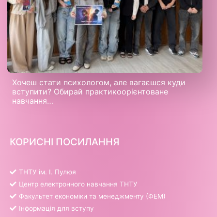
Хочеш стати психологом, але вагаєшся куди
вступити? Обирай практикоорієнтоване
навчання…
КОРИСНІ ПОСИЛАННЯ
ТНТУ ім. І. Пулюя
Центр електронного навчання ТНТУ
Факультет економіки та менеджменту (ФЕМ)
Інформація для вступу