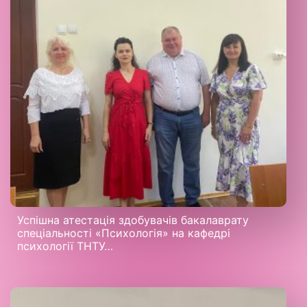
Успішна атестація здобувачів бакалаврату
спеціальності «Психологія» на кафедрі
психології ТНТУ…