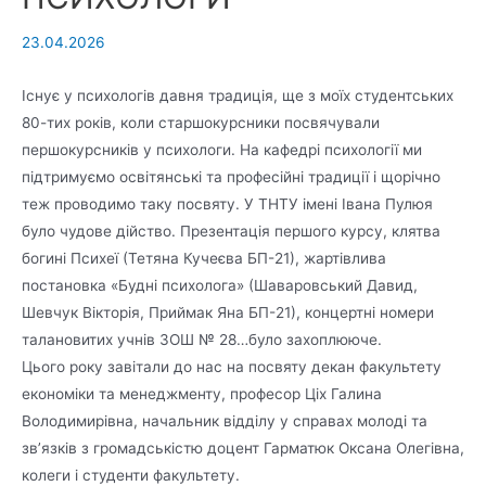
23.04.2026
Існує у психологів давня традиція, ще з моїх студентських
80-тих років, коли старшокурсники посвячували
першокурсників у психологи. На кафедрі психології ми
підтримуємо освітянські та професійні традиції і щорічно
теж проводимо таку посвяту. У ТНТУ імені Івана Пулюя
було чудове дійство. Презентація першого курсу, клятва
богині Психеї (Тетяна Кучеєва БП-21), жартівлива
постановка «Будні психолога» (Шаваровський Давид,
Шевчук Вікторія, Приймак Яна БП-21), концертні номери
талановитих учнів ЗОШ № 28…було захоплююче.
Цього року завітали до нас на посвяту декан факультету
економіки та менеджменту, професор Ціх Галина
Володимирівна, начальник відділу у справах молоді та
зв’язків з громадськістю доцент Гарматюк Оксана Олегівна,
колеги і студенти факультету.