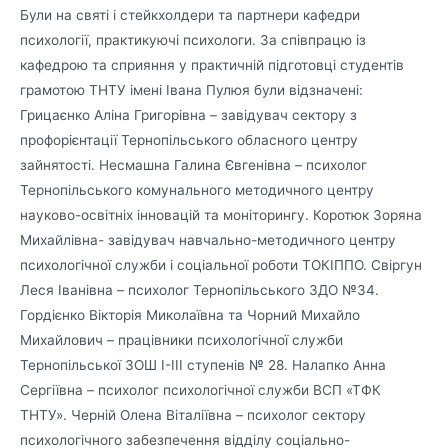
Були на святі і стейкхолдери та партнери кафедри
психології, практикуючі психологи. За співпрацю із
кафедрою та сприяння у практичній підготовці студентів
грамотою ТНТУ імені Івана Пулюя були відзначені:
Грицаєнко Аліна Григорівна – завідувач сектору з
профорієнтації Тернопільського обласного центру
зайнятості. Несмашна Галина Євгенівна – психолог
Тернопільського комунального методичного центру
науково-освітніх інновацій та моніторингу. Коротюк Зоряна
Михайлівна- завідувач навчально-методичного центру
психологічної служби і соціальної роботи ТОКІППО. Свіргун
Леся Іванівна – психолог Тернопільського ЗДО №34.
Гордієнко Вікторія Миколаївна та Чорний Михайло
Михайлович – працівники психологічної служби
Тернопільської ЗОШ I-III ступенів № 28. Налапко Анна
Сергіївна – психолог психологічної служби ВСП «ТФК
ТНТУ». Черній Олена Віталіївна – психолог сектору
психологічного забезпечення відділу соціально-