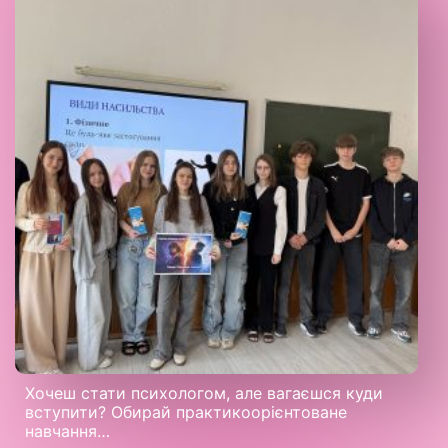
Хочеш стати психологом, але вагаєшся куди
вступити? Обирай практикоорієнтоване
навчання…