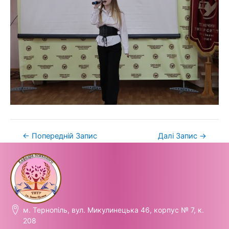
←
Попередній Запис
Далі Запис
→
м. Тернопіль, вул. Микулинецька 46, корпус № 7, к.
208