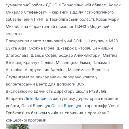
гуманітарної роботи ДСНС в Тернопільській області. Козюк
Михайло Стефанович – керівник відділу психологічного
забезпечення ГУНП в Тернопільській області. Козак Марія
Михайлівна – практичний психолог ПФНЗ «Медичний
коледж».
Прикрасили свято талановиті учні ЗОШ І-ІІІ ступенів №28
Бухта Аіда, Окопна Ілона, Шкварок Вікторія, Семчишин
Златослава, Швець Софія, Боднар Анни-Вікторія, Мікітіна
Вікторія, Кравчук Поліна, Мшанецька Емма, Паламар
Антоніна, Андрусишин Аделіна, Максимлюк Вероніка.
Студентами та викладачами передано кошти у
волонтерський центр для допомоги ЗСУ.
Висловлюємо вдячність директору школи №28 Лілї
Вавринів
Лілія Вавринів
заступнику директора з виховної
роботи, Ользі Борищук
Ольга Борищук
, хореографу Уляні
Грибковій та батькам учнів за сприяння в організації
концертної програми.