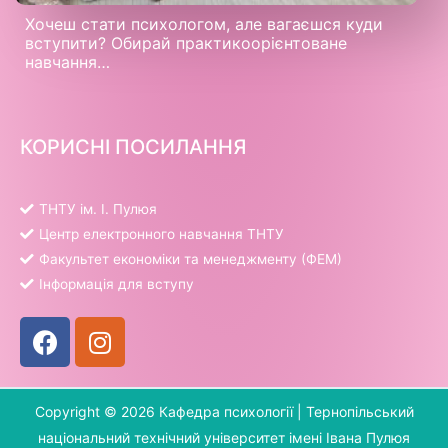
Хочеш стати психологом, але вагаєшся куди
вступити? Обирай практикоорієнтоване
навчання…
КОРИСНІ ПОСИЛАННЯ
ТНТУ ім. І. Пулюя
Центр електронного навчання ТНТУ
Факультет економіки та менеджменту (ФЕМ)
Інформація для вступу
Copyright © 2026 Кафедра психології |
Тернопільський
національний технічний університет імені Івана Пулюя