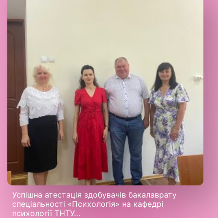
Успішна атестація здобувачів бакалаврату
спеціальності «Психологія» на кафедрі
психології ТНТУ…