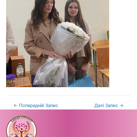
←
Попередній Запис
Далі Запис
→